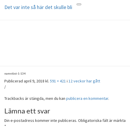
Det var inte så här det skulle bli
Toggle
navigation
Det var inte så här det skulle bli
Min älskade son Mathias, 29 år,
tog sitt liv i januari 2018
namnlöst-1-134
Publicerad
april 9, 2018
kl.
591 × 421
i
12 veckor har gått
/
Trackbacks är stängda, men du kan
publicera en kommentar
.
Lämna ett svar
Din e-postadress kommer inte publiceras.
Obligatoriska fält är märkta
*