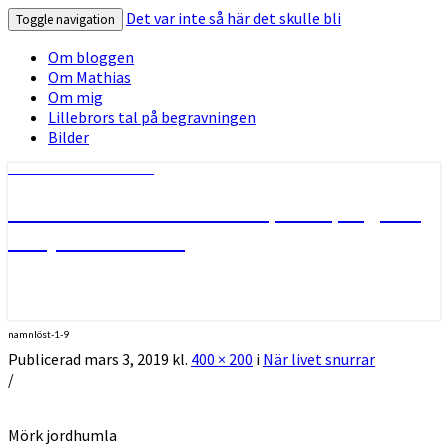
Det var inte så här det skulle bli
Toggle navigation
Om bloggen
Om Mathias
Om mig
Lillebrors tal på begravningen
Bilder
Det var inte så här det skulle bli
Min älskade son Mathias, 29 år, tog sitt
liv i januari 2018
namnlöst-1-9
Publicerad
mars 3, 2019
kl.
400 × 200
i
När livet snurrar
/
Mörk jordhumla