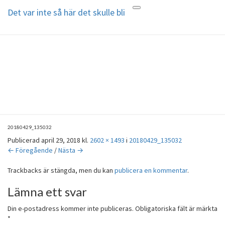
Det var inte så här det skulle bli
Toggle
navigation
Det var inte så här det skulle bli
Min älskade son Mathias, 29 år,
tog sitt liv i januari 2018
20180429_135032
Publicerad
april 29, 2018
kl.
2602 × 1493
i
20180429_135032
← Föregående
/
Nästa →
Trackbacks är stängda, men du kan
publicera en kommentar
.
Lämna ett svar
Din e-postadress kommer inte publiceras.
Obligatoriska fält är märkta
*