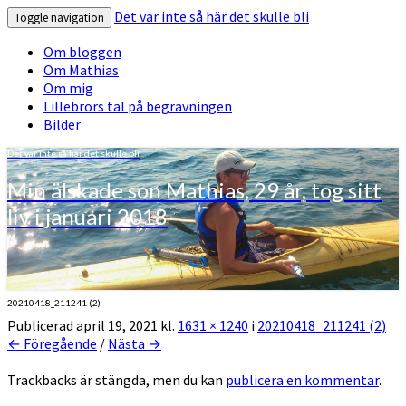
Det var inte så här det skulle bli
Toggle navigation
Om bloggen
Om Mathias
Om mig
Lillebrors tal på begravningen
Bilder
Det var inte så här det skulle bli
Min älskade son Mathias, 29 år, tog sitt
liv i januari 2018
20210418_211241 (2)
Publicerad
april 19, 2021
kl.
1631 × 1240
i
20210418_211241 (2)
← Föregående
/
Nästa →
Trackbacks är stängda, men du kan
publicera en kommentar
.