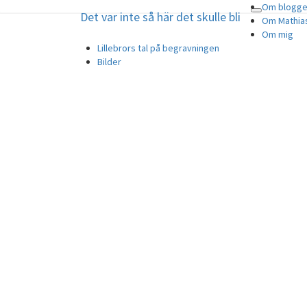
Om blogg
Det var inte så här det skulle bli
Toggle
Det var inte så här det skulle bli
Om Mathia
navigation
Om mig
Min älskade son Mathias, 29 år, tog 
Lillebrors tal på begravningen
Bilder