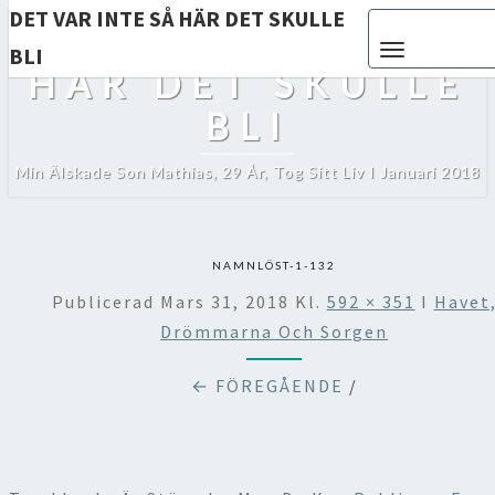
DET VAR INTE SÅ HÄR DET SKULLE
Toggle navigat
DET VAR INTE SÅ
BLI
HÄR DET SKULLE
BLI
Min Älskade Son Mathias, 29 År, Tog Sitt Liv I Januari 2018
NAMNLÖST-1-132
Publicerad
Mars 31, 2018
Kl.
592 × 351
I
Havet
Drömmarna Och Sorgen
← FÖREGÅENDE
/