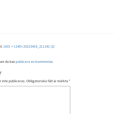
kl.
1631 × 1240
i
20210418_211241 (2)
men du kan
publicera en kommentar
.
r
inte publiceras.
Obligatoriska fält är märkta
*