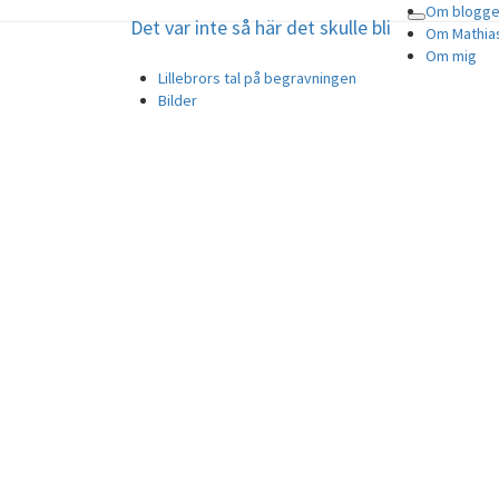
Om blogg
Det var inte så här det skulle bli
Toggle
Det var inte så här det skulle bli
Om Mathia
navigation
Om mig
Min älskade son Mathias, 29 år, tog 
Lillebrors tal på begravningen
Bilder