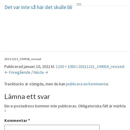
Det var inte så här det skulle bli
Toggle
Det var inte så här det skulle bli
navigation
Min älskade son Mathias, 29 år,
tog sitt liv i januari 2018
20211221_194918_resized
Publicerad
januari 10, 2022
kl.
1230 × 1003
i
20211221_194918_resized
← Föregående
/
Nästa →
Trackbacks är stängda, men du kan
publicera en kommentar
.
Lämna ett svar
Din e-postadress kommer inte publiceras.
Obligatoriska fält är märkta
*
Kommentar
*