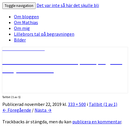
Det var inte så här det skulle bli
Toggle navigation
Om bloggen
Om Mathias
Om mig
Lillebrors tal på begravningen
Bilder
Det var inte så här det skulle bli
Min älskade son Mathias, 29 år, tog sitt
liv i januari 2018
Tallbit (1 av 1)
Publicerad
november 22, 2019
kl.
333 × 500
i
Tallbit (1 av 1)
← Föregående
/
Nästa →
Trackbacks är stängda, men du kan
publicera en kommentar
.