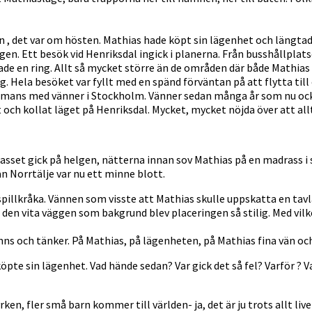
 , det var om hösten. Mathias hade köpt sin lägenhet och längtade 
gen. Ett besök vid Henriksdal ingick i planerna. Från busshållplat
dade en ring. Allt så mycket större än de områden där både Mathias 
g. Hela besöket var fyllt med en spänd förväntan på att flytta till 
ammans med vänner i Stockholm. Vänner sedan många år som nu ocks
 och kollat läget på Henriksdal. Mycket, mycket nöjda över att all
tlasset gick på helgen, nätterna innan sov Mathias på en madrass i 
n Norrtälje var nu ett minne blott.
spillkråka. Vännen som visste att Mathias skulle uppskatta en tavl
 den vita väggen som bakgrund blev placeringen så stilig. Med vi
nns och tänker. På Mathias, på lägenheten, på Mathias fina vän oc
köpte sin lägenhet. Vad hände sedan? Var gick det så fel? Varför ? 
yrken, fler små barn kommer till världen- ja, det är ju trots allt liv