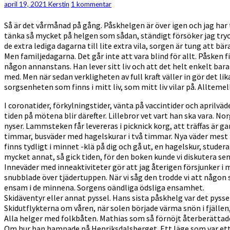
Kommentarer
april 19, 2021
Kerstin
1 kommentar
lyan
på
Så är det vårmånad på gång. Påskhelgen är över igen och jag har ti
Henriksdalsberget,
tänka så mycket på helgen som sådan, ständigt försöker jag tryck
alla
de extra lediga dagarna till lite extra vila, sorgen är tung att b
känslor
Men familjedagarna. Det går inte att vara blind för allt. Påsken 
av
någon annanstans. Han lever sitt liv och att det helt enkelt bara
förväntan
med. Men när sedan verkligheten av full kraft väller in gör det li
sorgsenheten som finns i mitt liv, som mitt liv vilar på. Allteme
I coronatider, förkylningstider, vänta på vaccintider och aprilväd
tiden på mötena blir därefter. Lillebror vet vart han ska vara. N
nyser. Lammsteken får levereras i picknick korg, att träffas är ga
timmar, busväder med hagelskurar i två timmar. Nya väder mest he
finns tydligt i minnet -klä på dig och gå ut, en hagelskur, stud
mycket annat, så gick tiden, för den boken kunde vi diskutera sen
Inneväder med inneaktiviteter gör att jag återigen försjunker i 
snubblade över tjädertuppen. När vi såg den trodde vi att någon 
ensam i de minnena. Sorgens oändliga ödsliga ensamhet.
Skidäventyr eller annat pyssel. Hans sista påskhelg var det pys
Skidutflykterna om våren, när solen började värma snön i fjällen,
Alla helger med folkbåten. Mathias som så förnöjt återberättade h
Om hur han hamnade på Henriksdalsberget. Ett läge som var ett M