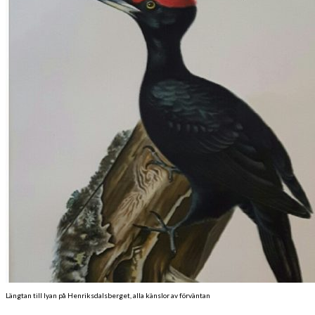
Längtan
Längtan till lyan på Henriksdalsberget, alla känslor av förväntan
till