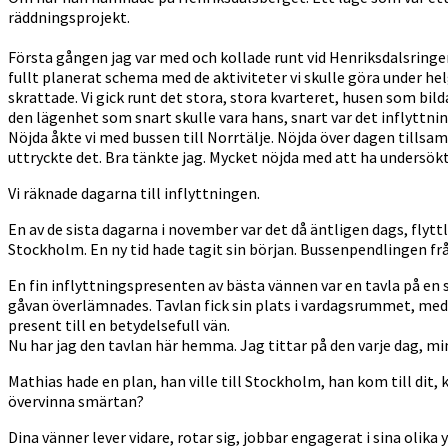
räddningsprojekt.
Första gången jag var med och kollade runt vid Henriksdalsringen
fullt planerat schema med de aktiviteter vi skulle göra under hel
skrattade. Vi gick runt det stora, stora kvarteret, husen som bil
den lägenhet som snart skulle vara hans, snart var det inflyttnin
Nöjda åkte vi med bussen till Norrtälje. Nöjda över dagen tills
uttryckte det. Bra tänkte jag. Mycket nöjda med att ha undersökt
Vi räknade dagarna till inflyttningen.
En av de sista dagarna i november var det då äntligen dags, flyt
Stockholm. En ny tid hade tagit sin början. Bussenpendlingen frå
En fin inflyttningspresenten av bästa vännen var en tavla på en 
gåvan överlämnades. Tavlan fick sin plats i vardagsrummet, med
present till en betydelsefull vän.
Nu har jag den tavlan här hemma. Jag tittar på den varje dag, mi
Mathias hade en plan, han ville till Stockholm, han kom till dit, 
övervinna smärtan?
Dina vänner lever vidare, rotar sig, jobbar engagerat i sina olika 