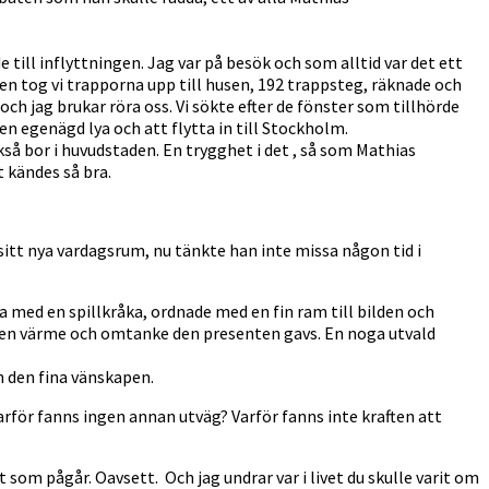
till inflyttningen. Jag var på besök och som alltid var det ett
sen tog vi trapporna upp till husen, 192 trappsteg, räknade och
och jag brukar röra oss. Vi sökte efter de fönster som tillhörde
en egenägd lya och att flytta in till Stockholm.
å bor i huvudstaden. En trygghet i det , så som Mathias
t kändes så bra.
sitt nya vardagsrum, nu tänkte han inte missa någon tid i
a med en spillkråka, ordnade med en fin ram till bilden och
lken värme och omtanke den presenten gavs. En noga utvald
h den fina vänskapen.
Varför fanns ingen annan utväg? Varför fanns inte kraften att
et som pågår. Oavsett. Och jag undrar var i livet du skulle varit om