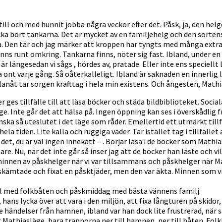
ll och med hunnit jobba några veckor efter det. Påsk, ja, den helge
a bort tankarna. Det är mycket av en familjehelg och den sortens 
ära. Den tär och jag märker att kroppen har tyngts med många extra 
finns runt omkring. Tankarna finns, nöter sig fast. Ibland, under 
 är längesedan vi sågs , hördes av, pratade. Eller inte ens speciel
ka ont varje gång. Så oåterkalleligt. Ibland är saknaden en innerlig
llanåt tar sorgen krafttag i hela min existens. Och ångesten, Mathi
er ges tillfälle till att läsa böcker och städa bildbiblioteket. Soc
orge. Inte går det att hälsa på. Ingen öppning kan ses i överskådl
nska så uteslutet i det läge som råder. Emellertid ett utmärkt tillf
la tiden. Lite kalla och ruggiga väder. Tar istället tag i tillfäl
era det, du är väl ingen innekatt – . Börjar läsa i de böcker som 
are. Nu, när det inte går så inser jag att de böcker han läste och 
minnen av påskhelger när vi var tillsammans och påskhelger när Mat
skämtade och fixat en påsktjäder, men den var äkta. Minnen som vi
sel med folkbåten och påskmiddag med bästa vännens familj.
 hans lycka över att vara i den miljön, att fixa långturen på skidor
ändelser från hamnen, ibland var han dock lite frustrerad, när sake
athiasläge, bara trapporna ner till hamnen, ner till båten. Folk