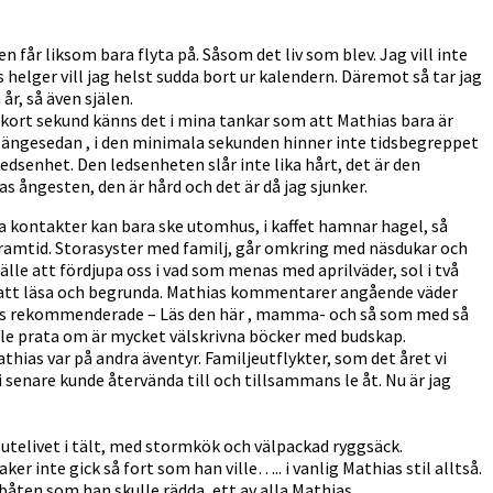
n får liksom bara flyta på. Såsom det liv som blev. Jag vill inte
helger vill jag helst sudda bort ur kalendern. Däremot så tar jag
år, så även själen.
en kort sekund känns det i mina tankar som att Mathias bara är
lt längesedan , i den minimala sekunden hinner inte tidsbegreppet
 ledsenhet. Den ledsenheten slår inte lika hårt, det är den
as ångesten, den är hård och det är då jag sjunker.
iala kontakter kan bara ske utomhus, i kaffet hamnar hagel, så
ig framtid. Storasyster med familj, går omkring med näsdukar och
älle att fördjupa oss i vad som menas med aprilväder, sol i två
let att läsa och begrunda. Mathias kommentarer angående väder
Mathias rekommenderade – Läs den här , mamma- och så som med så
ville prata om är mycket välskrivna böcker med budskap.
hias var på andra äventyr. Familjeutflykter, som det året vi
 senare kunde återvända till och tillsammans le åt. Nu är jag
, utelivet i tält, med stormkök och välpackad ryggsäck.
r inte gick så fort som han ville….. i vanlig Mathias stil alltså.
båten som han skulle rädda, ett av alla Mathias