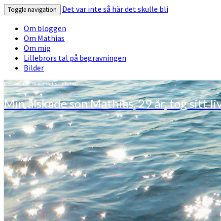
Det var inte så här det skulle bli
Toggle navigation
Om bloggen
Om Mathias
Om mig
Lillebrors tal på begravningen
Bilder
Det var inte så här det skulle bli
Min älskade son Mathias, 29 år, tog sitt li