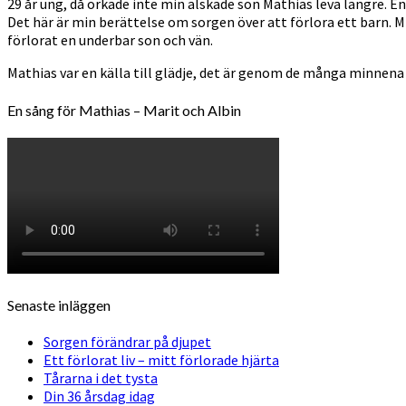
29 år ung, då orkade inte min älskade son Mathias leva längre. En 
Det här är min berättelse om sorgen över att förlora ett barn. M
förlorat en underbar son och vän.
Mathias var en källa till glädje, det är genom de många minnena
En sång för Mathias – Marit och Albin
Senaste inläggen
Sorgen förändrar på djupet
Ett förlorat liv – mitt förlorade hjärta
Tårarna i det tysta
Din 36 årsdag idag