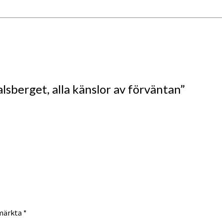
lsberget, alla känslor av förväntan
”
 märkta
*