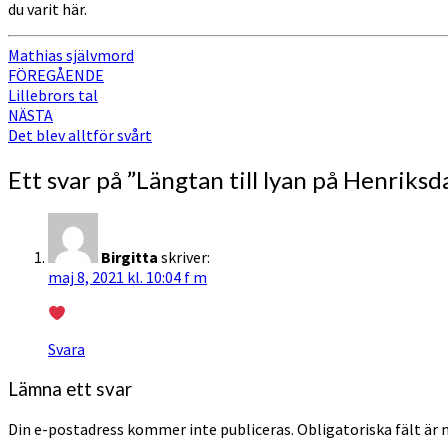
du varit här.
Mathias självmord
Inläggsnavigering
FÖREGÅENDE
Lillebrors tal
NÄSTA
Det blev alltför svårt
Ett svar på ”
Längtan till lyan på Henriksda
Birgitta
skriver:
maj 8, 2021 kl. 10:04 f m
Svara
Lämna ett svar
Din e-postadress kommer inte publiceras.
Obligatoriska fält är