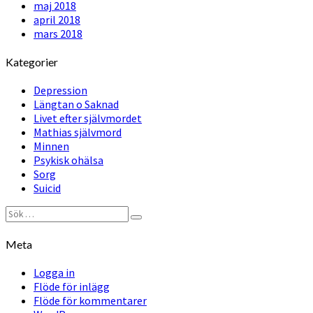
maj 2018
april 2018
mars 2018
Kategorier
Depression
Längtan o Saknad
Livet efter självmordet
Mathias självmord
Minnen
Psykisk ohälsa
Sorg
Suicid
Sök
Sök
efter:
Meta
Logga in
Flöde för inlägg
Flöde för kommentarer