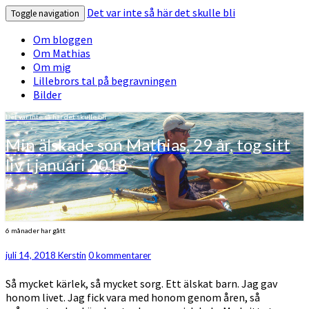
Det var inte så här det skulle bli
Toggle navigation
Om bloggen
Om Mathias
Om mig
Lillebrors tal på begravningen
Bilder
Det var inte så här det skulle bli
Min älskade son Mathias, 29 år, tog sitt
liv i januari 2018
6
6 månader har gått
månader
Kommentarer
juli 14, 2018
Kerstin
0 kommentarer
har
gått
Så mycket kärlek, så mycket sorg. Ett älskat barn. Jag gav
honom livet. Jag fick vara med honom genom åren, så