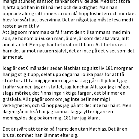
många stunder, känslor, tankar som vi delade. Med sitt stora
hjärta bjöd han in till närhet och delaktighet. Man han
öppnade aldrig sitt innersta rum då hopplösheten och mörkret
blev för svårt att övervinna. Det är något jag måste leva med i
resten av mitt liv.
Att jag som mamma ska få framtiden tillsammans med min
son, se honom bli vuxen man, äldre, är som det ska vara, allt
annat är fel. Men jag har förlorat mitt barn. Att förlora ett
barn det är mot naturen självt, det är inte på det viset som det
är menat.
Idag är det 6 månader sedan Mathias tog sitt liv. 181 morgnar
har jag stigit upp, delat upp dagarna i olika pass för att få
struktur att ta mig igenom dagarna. Jag går till jobbet, jag
träffar vänner, jag är i stallet, jag lunchar. Allt gör jag i något
slags mörker, det finns inga riktiga färger , det blir mer en
gråskala. Allt pågår som om jag inte befinner mig i
verkligheten, och så hoppas jag på att det inte har hänt. Men
dagen går och så har jag kunnat lägga ytterligare en
meningslös dag bakom mig, 181 har jag klarat.
Det är svårt att tänka på framtiden utan Mathias. Det är en
brutal tomhet han lämnat efter sig.