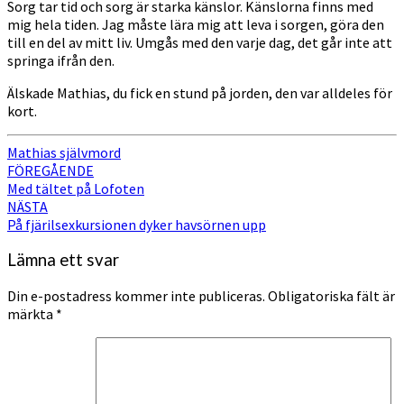
Sorg tar tid och sorg är starka känslor. Känslorna finns med
mig hela tiden. Jag måste lära mig att leva i sorgen, göra den
till en del av mitt liv. Umgås med den varje dag, det går inte att
springa ifrån den.
Älskade Mathias, du fick en stund på jorden, den var alldeles för
kort.
Mathias självmord
Inläggsnavigering
FÖREGÅENDE
Med tältet på Lofoten
NÄSTA
På fjärilsexkursionen dyker havsörnen upp
Lämna ett svar
Din e-postadress kommer inte publiceras.
Obligatoriska fält är
märkta
*