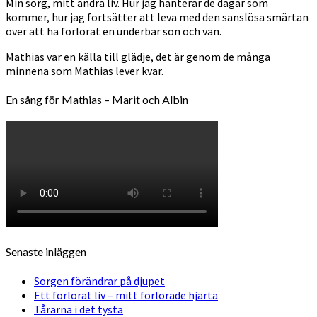
Min sorg, mitt andra liv. Hur jag hanterar de dagar som
kommer, hur jag fortsätter att leva med den sanslösa smärtan
över att ha förlorat en underbar son och vän.
Mathias var en källa till glädje, det är genom de många
minnena som Mathias lever kvar.
En sång för Mathias – Marit och Albin
Senaste inläggen
Sorgen förändrar på djupet
Ett förlorat liv – mitt förlorade hjärta
Tårarna i det tysta