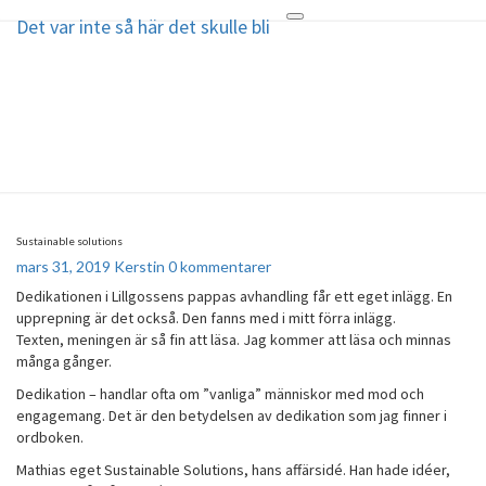
Det var inte så här det skulle bli
Toggle
Det var inte så här det skulle bli
navigation
Min älskade son Mathias, 29 år,
tog sitt liv i januari 2018
Sustainable solutions
Sustainable
Kommentarer
solutions
mars 31, 2019
Kerstin
0 kommentarer
Dedikationen i Lillgossens pappas avhandling får ett eget inlägg. En
upprepning är det också. Den fanns med i mitt förra inlägg.
Texten, meningen är så fin att läsa. Jag kommer att läsa och minnas
många gånger.
Dedikation – handlar ofta om ”vanliga” människor med mod och
engagemang. Det är den betydelsen av dedikation som jag finner i
ordboken.
Mathias eget Sustainable Solutions, hans affärsidé. Han hade idéer,