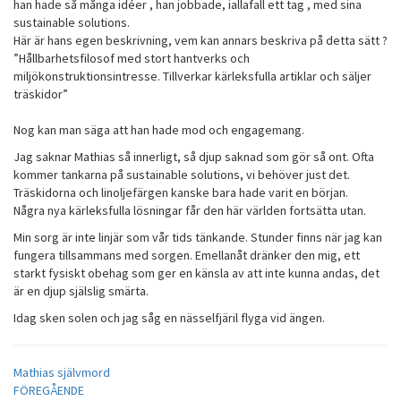
han hade så många idéer , han jobbade, iallafall ett tag , med sina
sustainable solutions.
Här är hans egen beskrivning, vem kan annars beskriva på detta sätt ?
”Hållbarhetsfilosof med stort hantverks och
miljökonstruktionsintresse. Tillverkar kärleksfulla artiklar och säljer
träskidor”
Nog kan man säga att han hade mod och engagemang.
Jag saknar Mathias så innerligt, så djup saknad som gör så ont. Ofta
kommer tankarna på sustainable solutions, vi behöver just det.
Träskidorna och linoljefärgen kanske bara hade varit en början.
Några nya kärleksfulla lösningar får den här världen fortsätta utan.
Min sorg är inte linjär som vår tids tänkande. Stunder finns när jag kan
fungera tillsammans med sorgen. Emellanåt dränker den mig, ett
starkt fysiskt obehag som ger en känsla av att inte kunna andas, det
är en djup själslig smärta.
Idag sken solen och jag såg en nässelfjäril flyga vid ängen.
Mathias självmord
Inläggsnavigering
FÖREGÅENDE